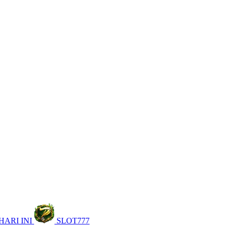
ARI INI
SLOT777