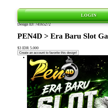
LOGIN
Design ID: 74165272
PEN4D > Era Baru Slot Ga
$3
IDR 5.000
Create an account to favorite this design!